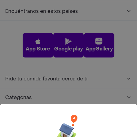
Encuéntranos en estos países
App Store
Google play
AppGallery
Pide tu comida favorita cerca de ti
Categorías
Únete a Rappi
Sobre Rappi