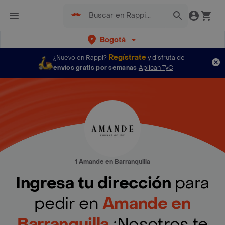
Bogotá
Regístrate
¿Nuevo en Rappi?
y disfruta de
envíos gratis por semanas
Aplican TyC
1 Amande en Barranquilla
Ingresa tu dirección
para
pedir en
Amande en
Barranquilla
¡Nosotros te