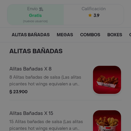
Envío
Calificación
Gratis
3.9
(nuevos usuarios)
ALITAS BAÑADAS
MEGAS
COMBOS
BOXES
ALITAS BAÑADAS
Alitas Bañadas X 8
8 Alitas bañadas de salsa (Las alitas
picantes hot wings equivalen a un
trozo de ala)
$ 23.900
Alitas Bañadas X 15
15 Alitas bañadas de salsa (Las alitas
picantes hot wings equivalen a un