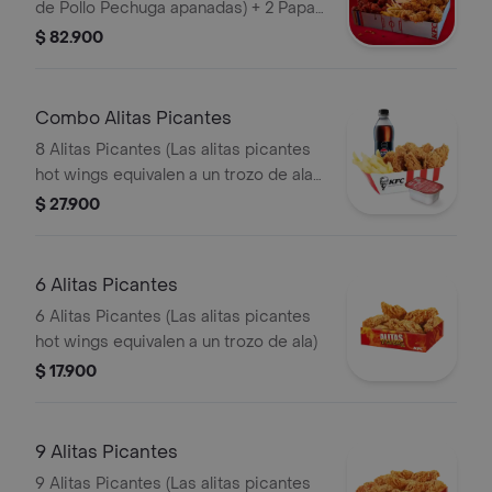
de Pollo Pechuga apanadas) + 2 Papas
Pequeñas + 1 Balde de Salsa 100g + 1
$ 82.900
Gaseosa 1,5 lts
Combo Alitas Picantes
8 Alitas Picantes (Las alitas picantes
hot wings equivalen a un trozo de ala)
+ 1 Papa Pequeña + 1 Gaseosa PET
$ 27.900
400ml + + 1 Blister de Salsa BBQ
6 Alitas Picantes
6 Alitas Picantes (Las alitas picantes
hot wings equivalen a un trozo de ala)
$ 17.900
9 Alitas Picantes
9 Alitas Picantes (Las alitas picantes