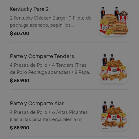
Kentucky Para 2
2 Kentucky Chicken Burger (1 Filete de
pechuga apanado, pepinillos,
mayonesa premium y mantequilla) + 2
$ 60.700
Papas Pequeñas + 2 Gaseosas PET
400ml + 1 Avalancha Oreo
Parte y Comparte Tenders
4 Presas de Pollo + 4 Tenders (Tiras
de Pollo Pechuga apanadas) + 2 Papas
Pequeñas + 1 Balde de Salsa 100g + 2
$ 55.900
Gaseosas Pet 400 ml
Parte y Comparte Alas
4 Presas de Pollo + 6 Alitas Picantes
(Las alitas picantes equivalen a un
trozo de ala) + 2 Papas Pequeñas + 2
$ 55.900
Gaseosas Pet 400ml + 1 Balde de