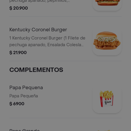
pechuga apanado, pepinillos,
mayonesa premium y mantequilla)
$ 20.900
Kentucky Coronel Burger
1 Kentucky Coronel Burger (1 Filete de
pechuga apanado, Ensalada Coleslaw,
BBQ y mantequilla)
$ 21.900
COMPLEMENTOS
Papa Pequena
Papa Pequeña
$ 6900