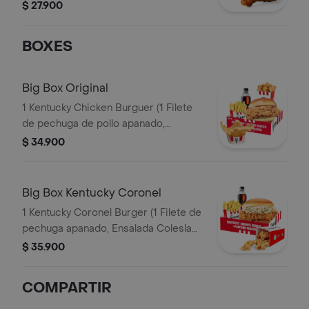
$ 27.900
BOXES
Big Box Original
1 Kentucky Chicken Burguer (1 Filete
de pechuga de pollo apanado,
pepinillos, mayonesa premium y
$ 34.900
mantequilla) + 1 PopCorn Peq + 1 Papa
Peq + 1 Gaseosa Pet 400ml + 1 Balde
de Salsa 100g
Big Box Kentucky Coronel
1 Kentucky Coronel Burger (1 Filete de
pechuga apanado, Ensalada Coleslaw,
BBQ y mantequilla) + 1 Pop Corn
$ 35.900
Pequeño+ 1 Papa Pequeña + 1
Gaseosa PET 400ml
COMPARTIR