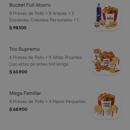
Bucket Full Ahorro
8 Presas de Pollo + 8 Arepas + 2
Ensaladas Coleslaw Personales + 1
Gaseosa 1,5 Litros
$ 98.100
Trio Supremo
4 Presas de Pollo + 9 Alitas Picantes
(Las alitas picantes hot wings
equivalen a un trozo de ala) + 1
$ 65.900
PopCorn Mediano (Trozos de
pechuga apanados) + 3 Papas
Pequeñas + 1 Balde de Salsa 100g
Mega Familiar
8 Presas de Pollo + 4 Papas Pequeñas
$ 68.900