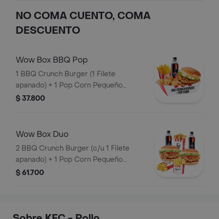
NO COMA CUENTO, COMA
DESCUENTO
Wow Box BBQ Pop
1 BBQ Crunch Burger (1 Filete
apanado) + 1 Pop Corn Pequeño
(Trocitos de pechuga pollo apanados)
$ 37.800
+ 1 Papa Pequeña + 1 Gaseosa PET
400ml
Wow Box Duo
2 BBQ Crunch Burger (c/u 1 Filete
apanado) + 1 Pop Corn Pequeño
(Trocitos de pechuga apanados) + 2
$ 61.700
Papa Pequeña + 2 Gaseosas PET
400ml
Sobre KFC - Pollo