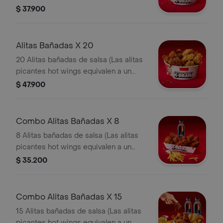
trozo de ala)
$ 37.900
Alitas Bañadas X 20
20 Alitas bañadas de salsa (Las alitas
picantes hot wings equivalen a un
trozo de ala)
$ 47.900
Combo Alitas Bañadas X 8
8 Alitas bañadas de salsa (Las alitas
picantes hot wings equivalen a un
trozo de ala) + 1 Papa Pequeña + 1
$ 35.200
Gaseosa Pet
Combo Alitas Bañadas X 15
15 Alitas bañadas de salsa (Las alitas
picantes hot wings equivalen a un