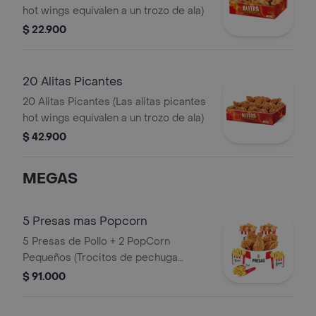
hot wings equivalen a un trozo de ala)
$ 22.900
20 Alitas Picantes
20 Alitas Picantes (Las alitas picantes
hot wings equivalen a un trozo de ala)
$ 42.900
MEGAS
5 Presas mas Popcorn
5 Presas de Pollo + 2 PopCorn
Pequeños (Trocitos de pechuga
apanados) + 3 Papas Pequeñas
$ 91.000