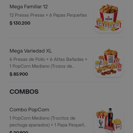
Mega Familiar 12
12 Presas Presas + 6 Papas Pequeñas
$ 130.200
Mega Variedad XL
6 Presas de Pollo + 6 Alitas Bañadas +
1 PopCorn Mediano (Trozos de
pechuga apanados) + 4 Tenders (Tiras
$ 85.900
de Pollo Pechuga apanadas) + 2 Papas
Pequeñas + 2 Sudaes de Arequipe + 1
COMBOS
Balde de Salsa 100g
Combo PopCorn
1 PopCorn Mediano (Trocitos de
pechuga apanados) + 1 Papa Pequeña
+ 1 Gaseosa PET 400ml + 1 Blister de