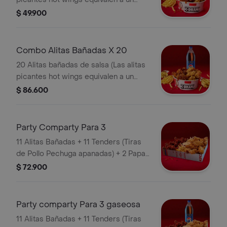
trozo de ala) + 2 Papa Pequeña + 2
$ 49.900
Gaseosa Pet
Combo Alitas Bañadas X 20
20 Alitas bañadas de salsa (Las alitas
picantes hot wings equivalen a un
trozo de ala) + 3 Papa Pequeña + 1
$ 86.600
Gaseosa 1,5 lts
Party Comparty Para 3
11 Alitas Bañadas + 11 Tenders (Tiras
de Pollo Pechuga apanadas) + 2 Papas
Pequeñas + 1 Balde de Salsa 100g
$ 72.900
Party comparty Para 3 gaseosa
11 Alitas Bañadas + 11 Tenders (Tiras