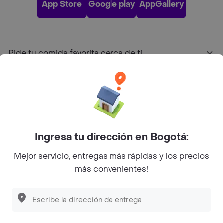
App Store
Google play
AppGallery
Pide tu comida favorita cerca de ti
Categorías
Únete a Rappi
Ingresa tu dirección en Bogotá:
Sobre Rappi
Mejor servicio, entregas más rápidas y los precios
más convenientes!
Facebook
Twitter
Instagram
©
2026
Rappi Inc. All rights reserved.