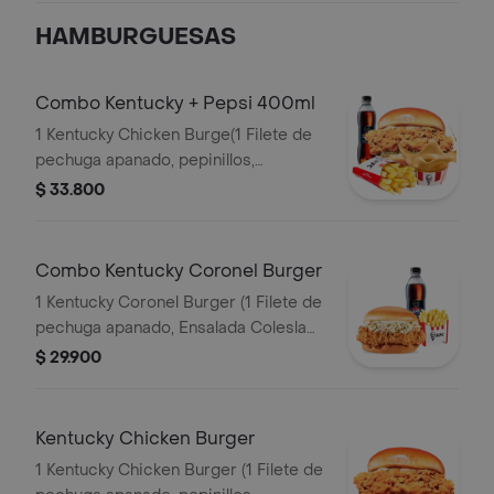
HAMBURGUESAS
Combo Kentucky + Pepsi 400ml
1 Kentucky Chicken Burge(1 Filete de
pechuga apanado, pepinillos,
mayonesa premium y mantequilla) + 1
$ 33.800
Papa Pequeña + 1 Gaseosa PET
400ml + 1 Balde de Salsa 100g
Combo Kentucky Coronel Burger
1 Kentucky Coronel Burger (1 Filete de
pechuga apanado, Ensalada Coleslaw,
BBQ y mantequilla) + 1 Papa Pequeña
$ 29.900
+ 1 Gaseosa PET 400ml
Kentucky Chicken Burger
1 Kentucky Chicken Burger (1 Filete de