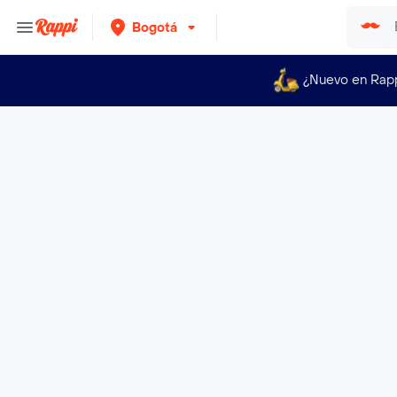
Bogotá
¿Nuevo en Rap