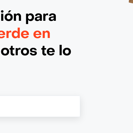
ción
para
erde en
otros te lo