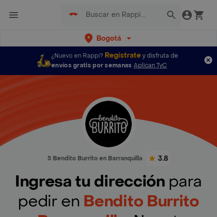
Bogotá
Regístrate
¿Nuevo en Rappi?
y disfruta de
envíos gratis por semanas
Aplican TyC
3.8
5 Bendito Burrito en Barranquilla
Ingresa tu dirección
para
pedir en
Bendito Burrito