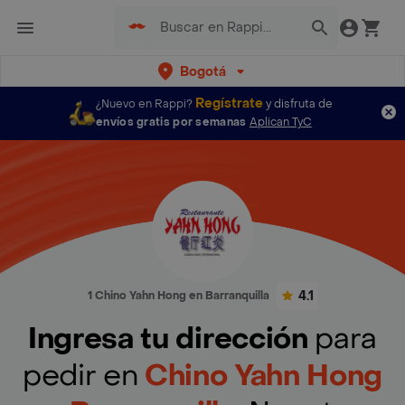
Bogotá
Regístrate
¿Nuevo en Rappi?
y disfruta de
envíos gratis por semanas
Aplican TyC
4.1
1 Chino Yahn Hong en Barranquilla
Ingresa tu dirección
para
pedir en
Chino Yahn Hong