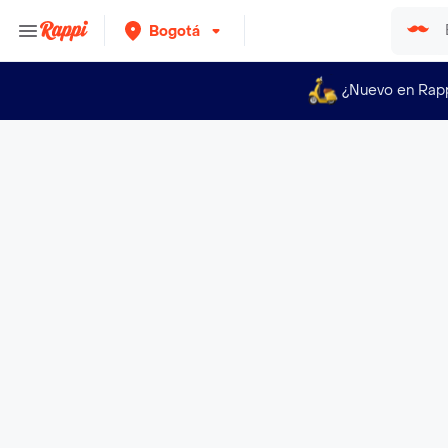
Bogotá
¿Nuevo en Rap