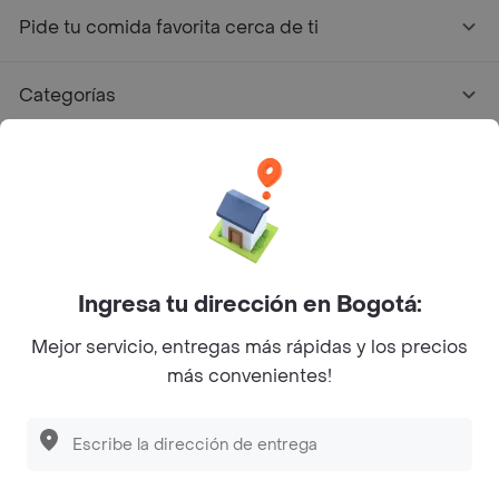
Pide tu comida favorita cerca de ti
Categorías
Únete a Rappi
Sobre Rappi
Facebook
Twitter
Instagram
Ingresa tu dirección en Bogotá:
Mejor servicio, entregas más rápidas y los precios
©
2026
Rappi Inc. All rights reserved.
más convenientes!
Descubre las
PROMOCIONES
que tenemos
para ti
Rappi S.A.S. --- NIT 900.843.898-9 --- Calle 63 # 16A-02
Bogotá D.C. --- notificacionesrappi@rappi.com