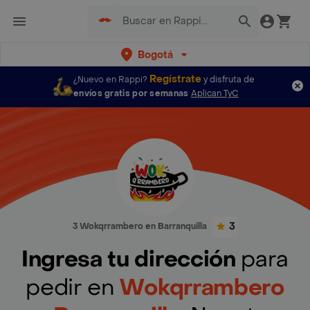
Bogotá
Regístrate
¿Nuevo en Rappi?
y disfruta de
envíos gratis por semanas
Aplican TyC
3
3 Wokqrrambero en Barranquilla
Ingresa tu dirección
para
pedir en
Wokqrrambero