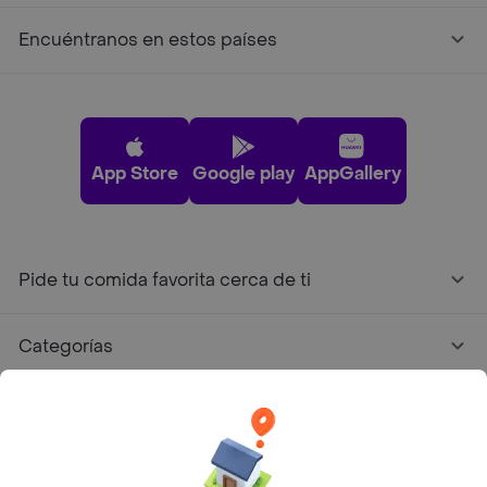
Encuéntranos en estos países
App Store
Google play
AppGallery
Pide tu comida favorita cerca de ti
Categorías
Únete a Rappi
Sobre Rappi