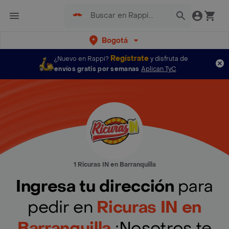
Bogotá
Regístrate
¿Nuevo en Rappi?
y disfruta de
envíos gratis por semanas
Aplican TyC
1 Ricuras IN en Barranquilla
Ingresa tu dirección
para
pedir en
Ricuras IN en
Barranquilla
¡Nosotros te