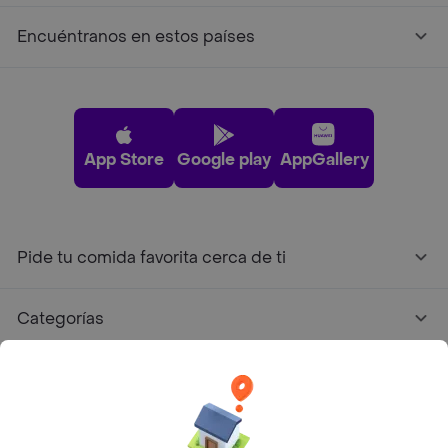
Encuéntranos en estos países
App Store
Google play
AppGallery
Pide tu comida favorita cerca de ti
Categorías
Únete a Rappi
Sobre Rappi