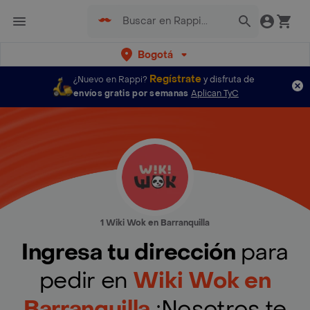
Bogotá
Regístrate
¿Nuevo en Rappi?
y disfruta de
envíos gratis por semanas
Aplican TyC
1 Wiki Wok en Barranquilla
Ingresa tu dirección
para
pedir en
Wiki Wok en
Barranquilla
¡Nosotros te