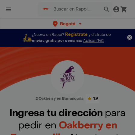
Bogotá
Regístrate
¿Nuevo en Rappi?
y disfruta de
envíos gratis por semanas
Aplican TyC
1.9
2 Oakberry en Barranquilla
Ingresa tu dirección
para
pedir en
Oakberry en