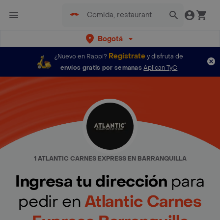
Bogotá
Regístrate
¿Nuevo en Rappi?
y disfruta de
envíos gratis por semanas
Aplican TyC
1 ATLANTIC CARNES EXPRESS EN BARRANQUILLA
Ingresa tu dirección
para
pedir en
Atlantic Carnes