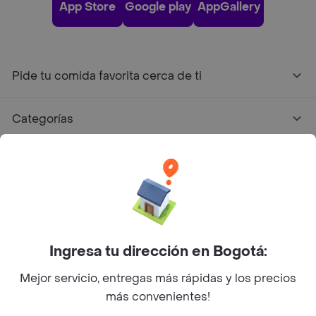
App Store
Google play
AppGallery
Pide tu comida favorita cerca de ti
Categorías
Únete a Rappi
Sobre Rappi
Facebook
Twitter
Instagram
Ingresa tu dirección en Bogotá:
Mejor servicio, entregas más rápidas y los precios
©
2026
Rappi Inc. All rights reserved.
más convenientes!