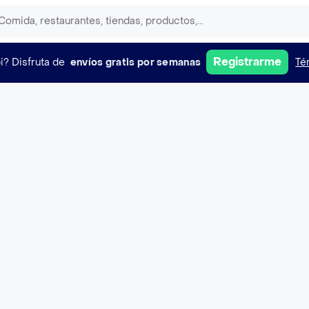
Registrarme
i?
Disfruta de
envíos gratis por semanas
Té