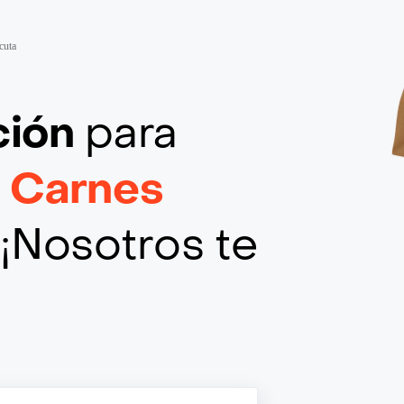
cuta
ción
para
c Carnes
¡Nosotros te