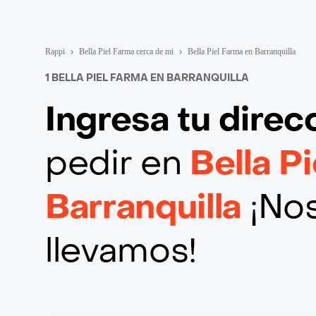
Rappi
Bella Piel Farma cerca de mi
Bella Piel Farma en Barranquilla
1 BELLA PIEL FARMA EN BARRANQUILLA
Ingresa tu direc
pedir en
Bella P
Barranquilla
¡Nos
llevamos!