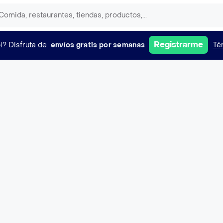
Registrarme
i?
Disfruta de
envíos gratis por semanas
Té