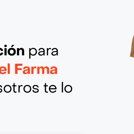
ción
para
iel Farma
otros te lo