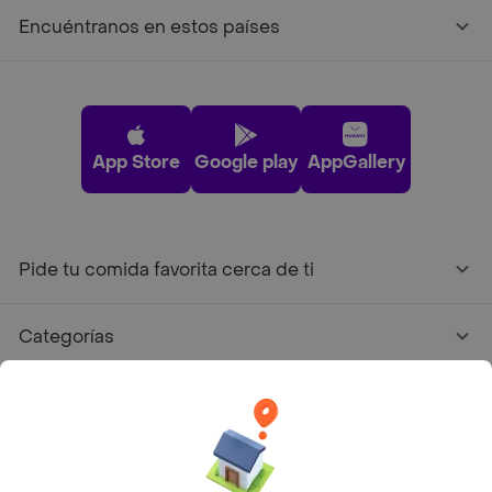
Encuéntranos en estos países
App Store
Google play
AppGallery
Pide tu comida favorita cerca de ti
Categorías
Únete a Rappi
Sobre Rappi