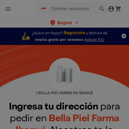
Bogotá
Regístrate
¿Nuevo en Rappi?
y disfruta de
envíos gratis por semanas
Aplican TyC
1 BELLA PIEL FARMA EN IBAGUÉ
Ingresa tu dirección
para
pedir en
Bella Piel Farma