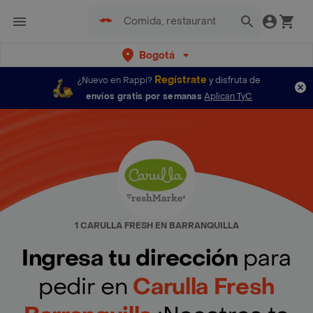
Bogotá
Regístrate
¿Nuevo en Rappi?
y disfruta de
envíos gratis por semanas
Aplican TyC
1 CARULLA FRESH EN BARRANQUILLA
Ingresa tu dirección
para
pedir en
Carulla Fresh