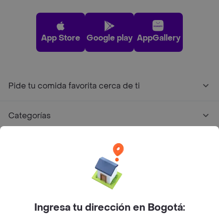
App Store
Google play
AppGallery
Pide tu comida favorita cerca de ti
Categorías
Únete a Rappi
Sobre Rappi
Facebook
Twitter
Instagram
Ingresa tu dirección en Bogotá: