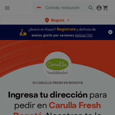
Bogotá
Regístrate
¿Nuevo en Rappi?
y disfruta de
envíos gratis por semanas
Aplican TyC
12 CARULLA FRESH EN BOGOTÁ
Ingresa tu dirección
para
pedir en
Carulla Fresh