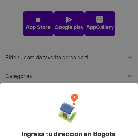
App Store
Google play
AppGallery
Pide tu comida favorita cerca de ti
Categorías
Únete a Rappi
Sobre Rappi
Facebook
Twitter
Instagram
Ingresa tu dirección en Bogotá: