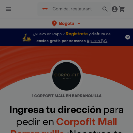
Bogotá
Regístrate
¿Nuevo en Rappi?
y disfruta de
envíos gratis por semanas
Aplican TyC
1 CORPOFIT MALL EN BARRANQUILLA
Ingresa tu dirección
para
pedir en
Corpofit Mall