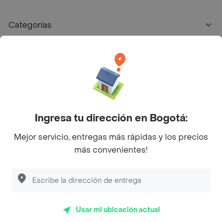
Categorías
Únete a Rappi
Sobre Rappi
Facebook
Twitter
Instagram
Ingresa tu dirección en Bogotá:
Mejor servicio, entregas más rápidas y los precios
©
2026
Rappi Inc. All rights reserved.
más convenientes!
Descubre las
PROMOCIONES
que tenemos
para ti
Rappi S.A.S. --- NIT 900.843.898-9 --- Calle 63 # 16A-02
Bogotá D.C. --- notificacionesrappi@rappi.com
Usar mi ubicación actual