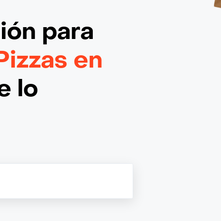
ción
para
 Pizzas en
e lo