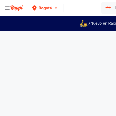
Bogotá
¿Nuevo en Rap