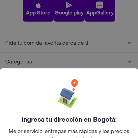
App Store
Google play
AppGallery
Pide tu comida favorita cerca de ti
Categorías
Únete a Rappi
Sobre Rappi
Facebook
Twitter
Instagram
Ingresa tu dirección en Bogotá:
Mejor servicio, entregas más rápidas y los precios
©
2026
Rappi Inc. All rights reserved.