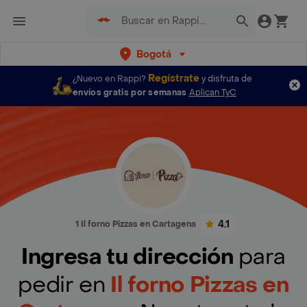
Bogotá
Regístrate
¿Nuevo en Rappi?
y disfruta de
envíos gratis por semanas
Aplican TyC
4.1
1 Il forno Pizzas en Cartagena
Ingresa tu dirección
para
pedir en
Il forno Pizzas en