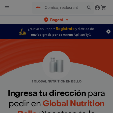
Bogotá
Regístrate
¿Nuevo en Rappi?
y disfruta de
envíos gratis por semanas
Aplican TyC
1 GLOBAL NUTRITION EN BELLO
Ingresa tu dirección
para
pedir en
Global Nutrition