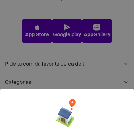
App Store
Google play
AppGallery
Pide tu comida favorita cerca de ti
Categorías
Únete a Rappi
Sobre Rappi