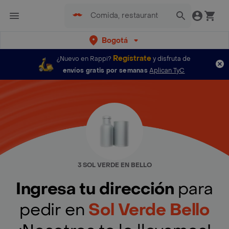
Bogotá
Regístrate
¿Nuevo en Rappi?
y disfruta de
envíos gratis por semanas
Aplican TyC
3 SOL VERDE EN BELLO
Ingresa tu dirección
para
pedir en
Sol Verde Bello