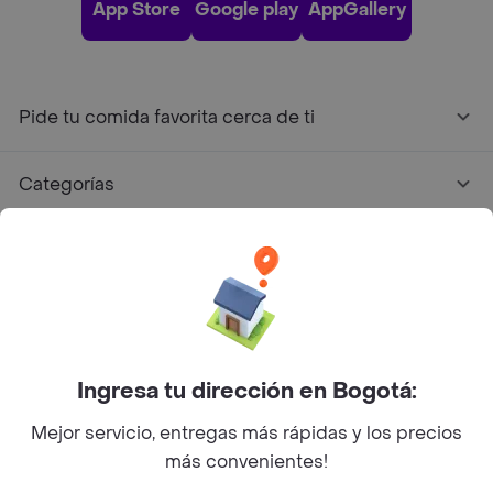
App Store
Google play
AppGallery
Pide tu comida favorita cerca de ti
Categorías
Únete a Rappi
Sobre Rappi
Facebook
Twitter
Instagram
Ingresa tu dirección en Bogotá:
Mejor servicio, entregas más rápidas y los precios
©
2026
Rappi Inc. All rights reserved.
más convenientes!