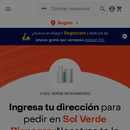
Bogotá
Regístrate
¿Nuevo en Rappi?
y disfruta de
envíos gratis por semanas
Aplican TyC
2 SOL VERDE EN RIONEGRO
Ingresa tu dirección
para
pedir en
Sol Verde