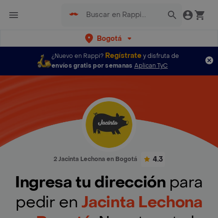
Bogotá
Regístrate
¿Nuevo en Rappi?
y disfruta de
envíos gratis por semanas
Aplican TyC
4.3
2 Jacinta Lechona en Bogotá
Ingresa tu dirección
para
pedir en
Jacinta Lechona