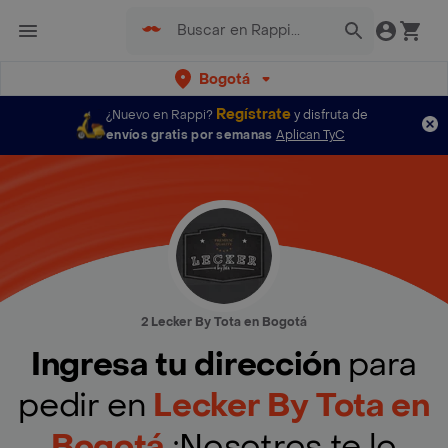
Bogotá
Regístrate
¿Nuevo en Rappi?
y disfruta de
envíos gratis por semanas
Aplican TyC
2 Lecker By Tota en Bogotá
Ingresa tu dirección
para
pedir en
Lecker By Tota en
Bogotá
¡Nosotros te lo