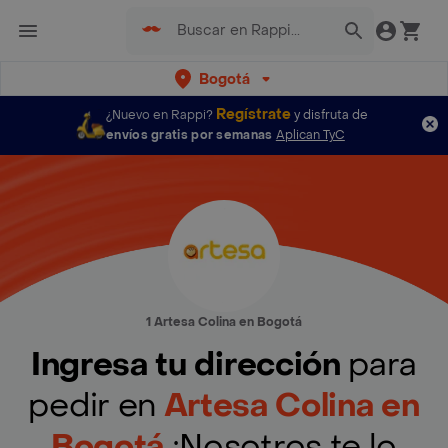
Bogotá
Regístrate
¿Nuevo en Rappi?
y disfruta de
envíos gratis por semanas
Aplican TyC
1 Artesa Colina en Bogotá
Ingresa tu dirección
para
pedir en
Artesa Colina en
Bogotá
¡Nosotros te lo