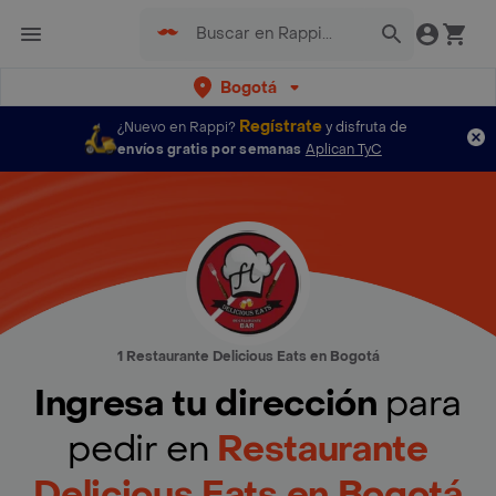
Bogotá
Regístrate
¿Nuevo en Rappi?
y disfruta de
envíos gratis por semanas
Aplican TyC
1 Restaurante Delicious Eats en Bogotá
Ingresa tu dirección
para
pedir en
Restaurante
Delicious Eats en Bogotá