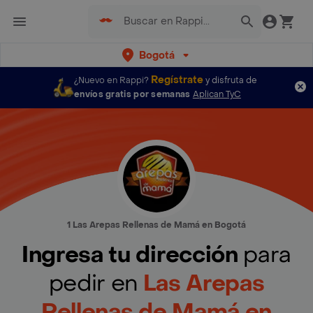
Bogotá
Regístrate
¿Nuevo en Rappi?
y disfruta de
envíos gratis por semanas
Aplican TyC
1 Las Arepas Rellenas de Mamá en Bogotá
Ingresa tu dirección
para
pedir en
Las Arepas
Rellenas de Mamá en