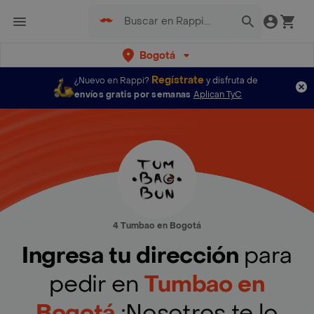
Bogotá
Regístrate
¿Nuevo en Rappi?
y disfruta de
envíos gratis por semanas
Aplican TyC
4 Tumbao en Bogotá
Ingresa tu dirección
para
pedir en
Tumbao en
Bogotá
¡Nosotros te lo