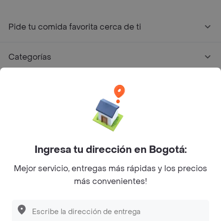
Pide tu comida favorita cerca de ti
Categorías
Únete a Rappi
Sobre Rappi
Facebook
Twitter
Instagram
Ingresa tu dirección en Bogotá:
Mejor servicio, entregas más rápidas y los precios
©
2026
Rappi Inc. All rights reserved.
más convenientes!
Descubre las
PROMOCIONES
que tenemos
para ti