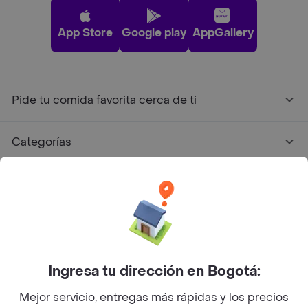
App Store
Google play
AppGallery
Pide tu comida favorita cerca de ti
Categorías
Únete a Rappi
Sobre Rappi
Facebook
Twitter
Instagram
Ingresa tu dirección en Bogotá:
Mejor servicio, entregas más rápidas y los precios
©
2026
Rappi Inc. All rights reserved.