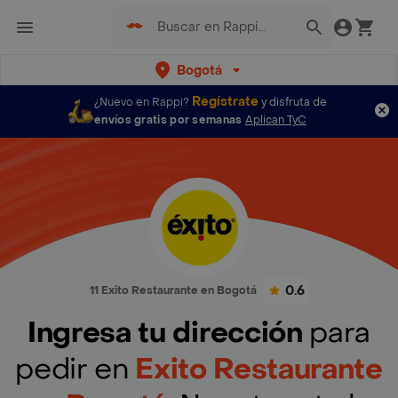
Bogotá
Regístrate
¿Nuevo en Rappi?
y disfruta de
envíos gratis por semanas
Aplican TyC
0.6
11 Exito Restaurante en Bogotá
Ingresa tu dirección
para
pedir en
Exito Restaurante