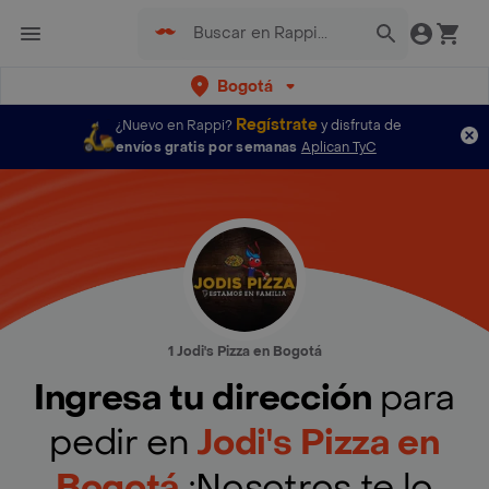
Bogotá
Regístrate
¿Nuevo en Rappi?
y disfruta de
envíos gratis por semanas
Aplican TyC
1 Jodi's Pizza en Bogotá
Ingresa tu dirección
para
pedir en
Jodi's Pizza en
Bogotá
¡Nosotros te lo