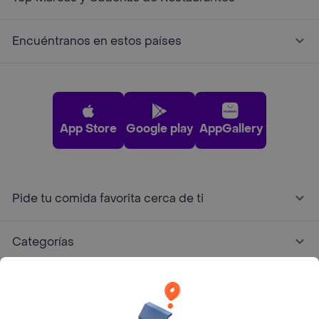
Encuéntranos en estos países
App Store
Google play
AppGallery
Pide tu comida favorita cerca de ti
Categorías
Únete a Rappi