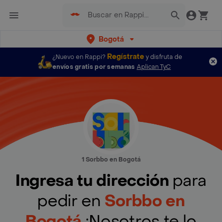
Bogotá
Regístrate
¿Nuevo en Rappi?
y disfruta de
envíos gratis por semanas
Aplican TyC
1 Sorbbo en Bogotá
Ingresa tu dirección
para
pedir en
Sorbbo en
Bogotá
¡Nosotros te lo