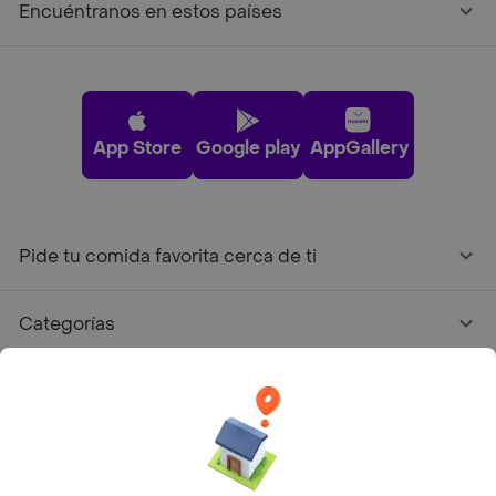
Encuéntranos en estos países
App Store
Google play
AppGallery
Pide tu comida favorita cerca de ti
Categorías
Únete a Rappi
Sobre Rappi