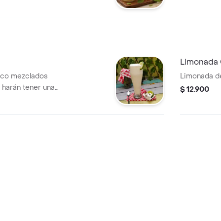
Limonada
oco mezclados
Limonada d
 harán tener una
$ 12.900
efrescante.