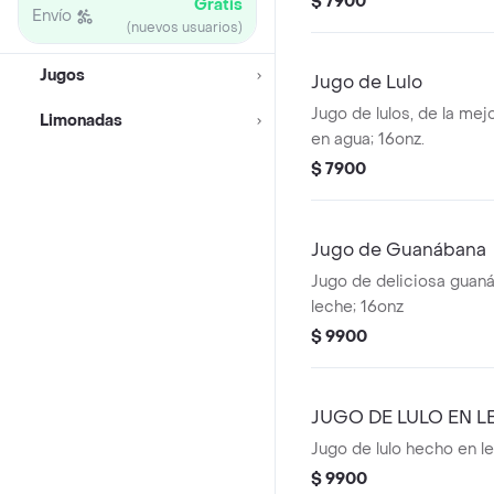
$ 7900
Gratis
Envío
(nuevos usuarios)
Jugos
Jugo de Lulo
Jugo de lulos, de la mej
Limonadas
en agua; 16onz.
$ 7900
Jugo de Guanábana
Jugo de deliciosa guan
leche; 16onz
$ 9900
JUGO DE LULO EN L
Jugo de lulo hecho en l
$ 9900