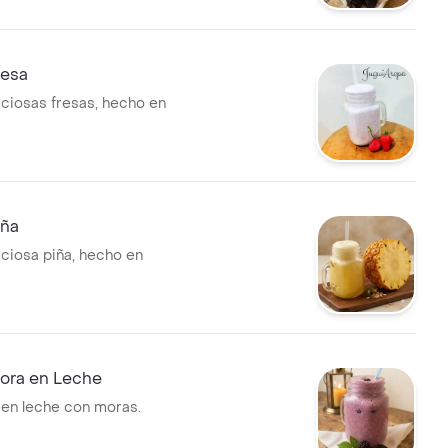
resa
iciosas fresas, hecho en
iña
iciosa piña, hecho en
ora en Leche
en leche con moras.