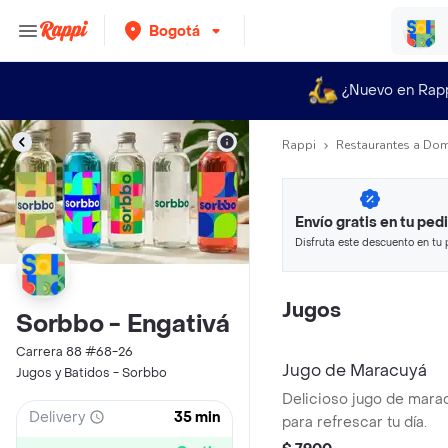
Bogotá
¿Nuevo en Rap
Rappi
Restaurantes a Dom
Envío gratis en tu ped
Disfruta este descuento en tu 
en minutos.
Jugos
Sorbbo - Engativá
Carrera 88 #68-26
Jugo de Maracuyá
Jugos y Batidos - Sorbbo
Delicioso jugo de mara
Delivery
35 min
para refrescar tu día.