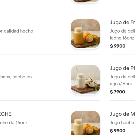
Jugo de F
or calidad hecho
Jugo de del
leche;16onz
$ 9900
Jugo de P
ábana, hecho en
Jugo de del
agua;16onz.
$ 7900
ECHE
Jugo de M
eche de 16onz
Jugo hecho 
$ 9900