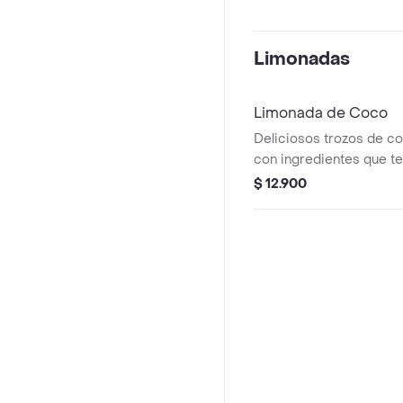
Limonadas
Limonada de Coco
Deliciosos trozos de c
con ingredientes que te
expericiencia única y r
$ 12.900