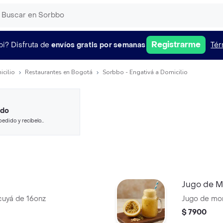
Registrarme
pi?
Disfruta de
envíos gratis por semanas
Tér
icilio
Restaurantes en Bogotá
Sorbbo - Engativá a Domicilio
ido
pedido y recíbelo
Jugo de M
cuyá de 16onz
Jugo
$ 7900