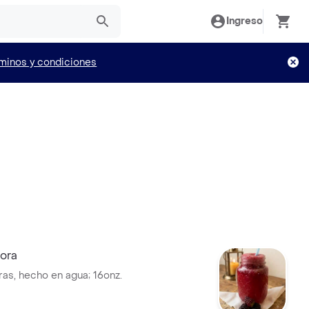
Ingreso
minos y condiciones
ora
 de moras, hecho en agua; 16onz.