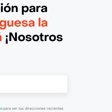
ción
para
uesa la
á
¡Nosotros
ón
para ver tus direcciones recientes