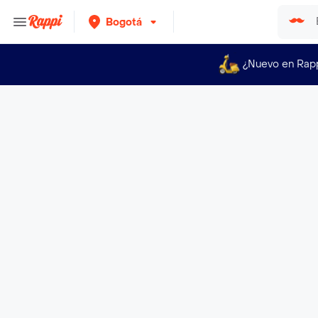
Bogotá
¿Nuevo en Rap