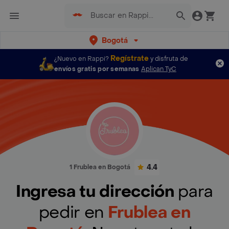
Bogotá
Regístrate
¿Nuevo en Rappi?
y disfruta de
envíos gratis por semanas
Aplican TyC
4.4
1 Frublea en Bogotá
Ingresa tu dirección
para
pedir en
Frublea en