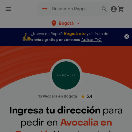
Bogotá
Regístrate
¿Nuevo en Rappi?
y disfruta de
envíos gratis por semanas
Aplican TyC
3.4
13 Avocalia en Bogotá
Ingresa tu dirección
para
pedir en
Avocalia en