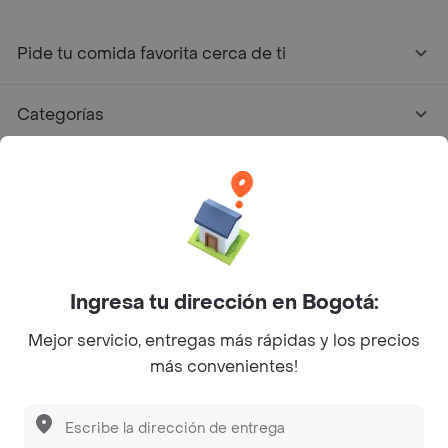
Pide tu comida favorita cerca de ti
Categorías
Únete a Rappi
Sobre Rappi
Facebook
Twitter
Instagram
Ingresa tu dirección en Bogotá:
Mejor servicio, entregas más rápidas y los precios
©
2026
Rappi Inc. All rights reserved.
más convenientes!
Descubre las
PROMOCIONES
que tenemos
para ti
Rappi S.A.S. --- NIT 900.843.898-9 --- Calle 63 # 16A-02