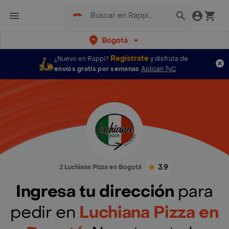
Bogotá
Regístrate
¿Nuevo en Rappi?
y disfruta de
envíos gratis por semanas
Aplican TyC
3.9
2 Luchiana Pizza en Bogotá
Ingresa tu dirección
para
pedir en
Luchiana Pizza en