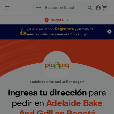
Bogotá
Regístrate
¿Nuevo en Rappi?
y disfruta de
envíos gratis por semanas
Aplican TyC
1 Adelaide Bake And Grill en Bogotá
Ingresa tu dirección
para
pedir en
Adelaide Bake
And Grill en Bogotá