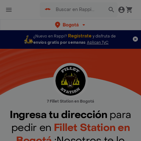
Bogotá
Regístrate
¿Nuevo en Rappi?
y disfruta de
envíos gratis por semanas
Aplican TyC
7 Fillet Station en Bogotá
Ingresa tu dirección
para
pedir en
Fillet Station en
Bogotá
¡Nosotros te lo