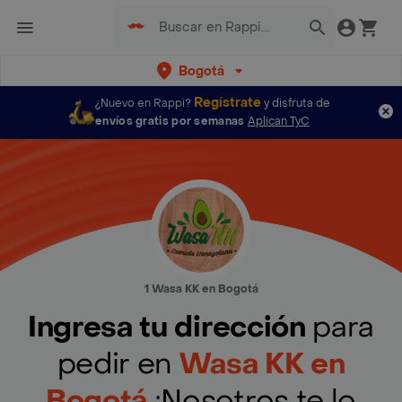
Bogotá
Regístrate
¿Nuevo en Rappi?
y disfruta de
envíos gratis por semanas
Aplican TyC
1 Wasa KK en Bogotá
Ingresa tu dirección
para
pedir en
Wasa KK en
Bogotá
¡Nosotros te lo