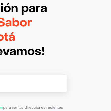
ción
para
Sabor
otá
levamos!
ón
para ver tus direcciones recientes