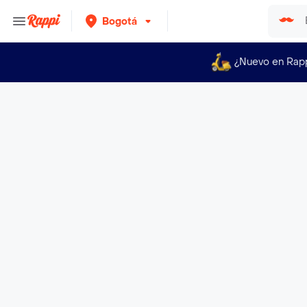
Bogotá
¿Nuevo en Rap