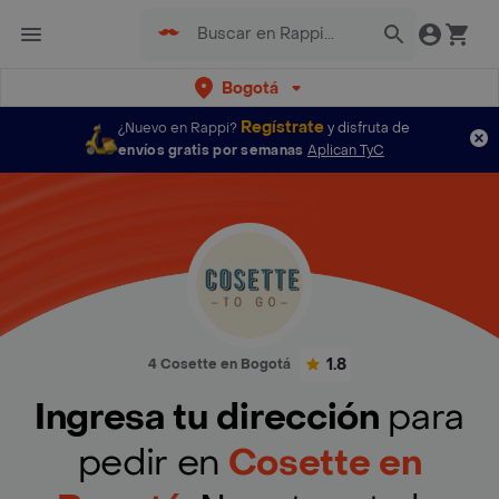
Bogotá
Regístrate
¿Nuevo en Rappi?
y disfruta de
envíos gratis por semanas
Aplican TyC
1.8
4 Cosette en Bogotá
Ingresa tu dirección
para
pedir en
Cosette en