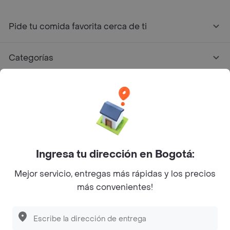
Pide tu comida favorita cerca de ti
Categorías
Únete a Rappi
Sobre Rappi
Facebook
Twitter
Instagram
Ingresa tu dirección en Bogotá:
Mejor servicio, entregas más rápidas y los precios
©
2026
Rappi Inc. All rights reserved.
más convenientes!
Descubre las
PROMOCIONES
que tenemos
para ti
Rappi S.A.S. --- NIT 900.843.898-9 --- Calle 63 # 16A-02