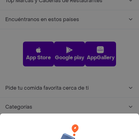
Top Marcas y Cadenas de Restaurantes
Encuéntranos en estos países
App Store
Google play
AppGallery
Pide tu comida favorita cerca de ti
Categorías
Únete a Rappi