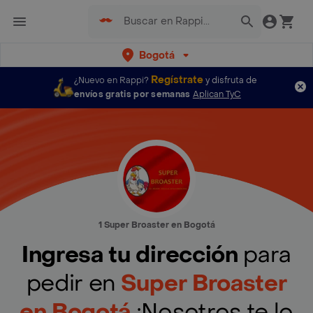
Bogotá
Regístrate
¿Nuevo en Rappi?
y disfruta de
envíos gratis por semanas
Aplican TyC
1 Super Broaster en Bogotá
Ingresa tu dirección
para
pedir en
Super Broaster
en Bogotá
¡Nosotros te lo