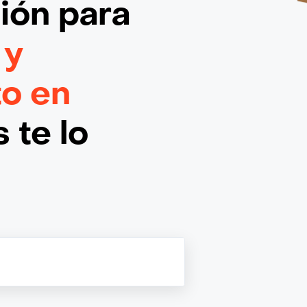
ción
para
 y
to en
 te lo