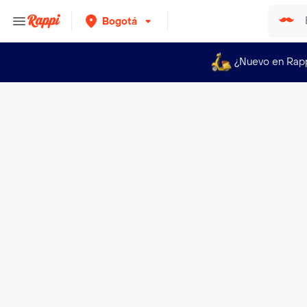
Bogotá
¿Nuevo en Rap