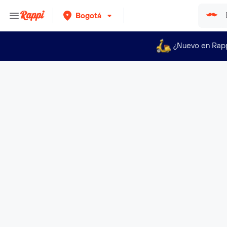
Bogotá
¿Nuevo en Rap