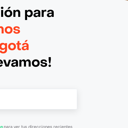
ción
para
nos
gotá
levamos!
ón
para ver tus direcciones recientes