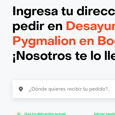
Ingresa tu direc
pedir en
Desayu
Pygmalion en Bo
¡Nosotros te lo l
Usa tu ubicación actual
Iniciar sesi