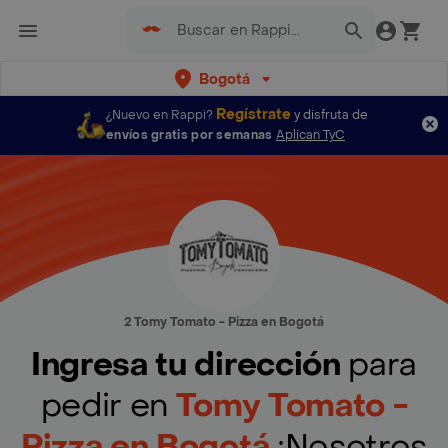
Bogotá
Regístrate
¿Nuevo en Rappi?
y disfruta de
envíos gratis por semanas
Aplican TyC
2 Tomy Tomato - Pizza en Bogotá
Ingresa tu dirección
para
pedir en
Tomy Tomato -
Pizza en Bogotá
¡Nosotros