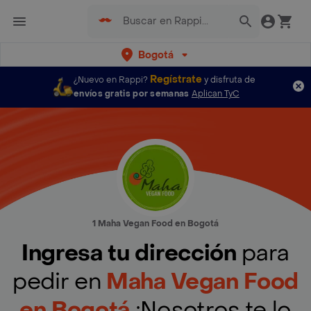
Bogotá
Regístrate
¿Nuevo en Rappi?
y disfruta de
envíos gratis por semanas
Aplican TyC
1 Maha Vegan Food en Bogotá
Ingresa tu dirección
para
pedir en
Maha Vegan Food
en Bogotá
¡Nosotros te lo