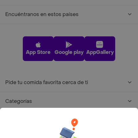
Encuéntranos en estos países
App Store
Google play
AppGallery
Pide tu comida favorita cerca de ti
Categorías
Únete a Rappi