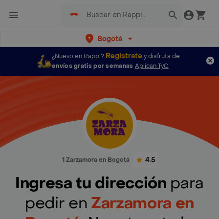
Bogotá
Regístrate
¿Nuevo en Rappi?
y disfruta de
envíos gratis por semanas
Aplican TyC
4.5
1 Zarzamora en Bogotá
Ingresa tu dirección
para
pedir en
Zarzamora en