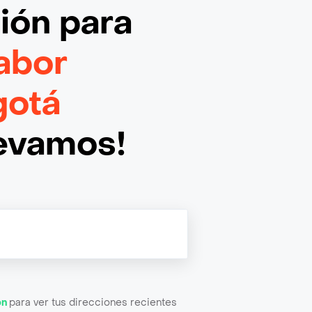
ción
para
abor
gotá
levamos!
ón
para ver tus direcciones recientes