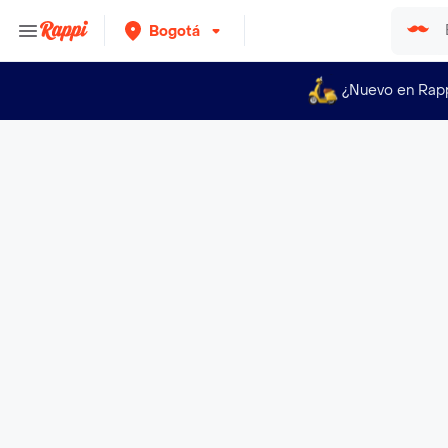
Bogotá
¿Nuevo en Rap