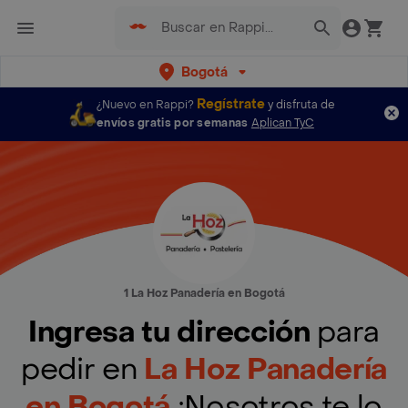
Bogotá
Regístrate
¿Nuevo en Rappi?
y disfruta de
envíos gratis por semanas
Aplican TyC
1 La Hoz Panadería en Bogotá
Ingresa tu dirección
para
pedir en
La Hoz Panadería
en Bogotá
¡Nosotros te lo