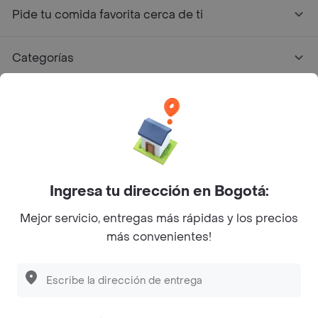
Pide tu comida favorita cerca de ti
Categorías
Únete a Rappi
Sobre Rappi
Facebook
Twitter
Instagram
Ingresa tu dirección en Bogotá:
Mejor servicio, entregas más rápidas y los precios
©
2026
Rappi Inc. All rights reserved.
más convenientes!
Descubre las
PROMOCIONES
que tenemos
para ti
Rappi S.A.S. --- NIT 900.843.898-9 --- Calle 63 # 16A-02
Bogotá D.C. --- notificacionesrappi@rappi.com