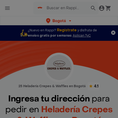
Bogotá
Regístrate
¿Nuevo en Rappi?
y disfruta de
envíos gratis por semanas
Aplican TyC
4.1
25 Heladería Crepes & Waffles en Bogotá
Ingresa tu dirección
para
pedir en
Heladería Crepes